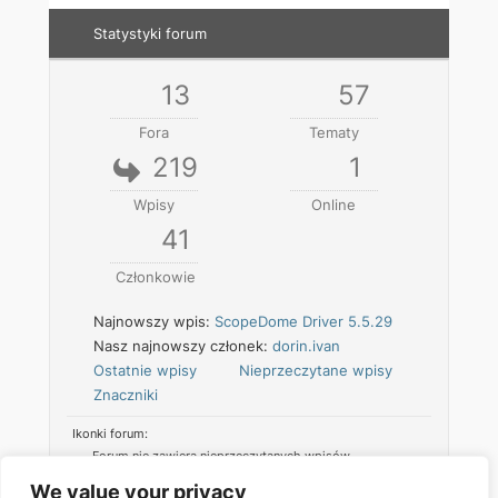
Statystyki forum
13
57
Fora
Tematy
219
1
Wpisy
Online
41
Członkowie
Najnowszy wpis:
ScopeDome Driver 5.5.29
Nasz najnowszy członek:
dorin.ivan
Ostatnie wpisy
Nieprzeczytane wpisy
Znaczniki
Ikonki forum:
Forum nie zawiera nieprzeczytanych wpisów
Forum zawiera nieprzeczytane wpisy
We value your privacy