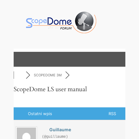
Przejdź
do
treści
SCOPEDOME 3M
ScopeDome LS user manual
Ostatni wpis
RSS
Guillaume
(@guillaume)