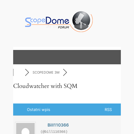
Przejdź
do
treści
SCOPEDOME 3M
Cloudwatcher with SQM
Ostatni wpis
RSS
Bill110366
(@bill110366)